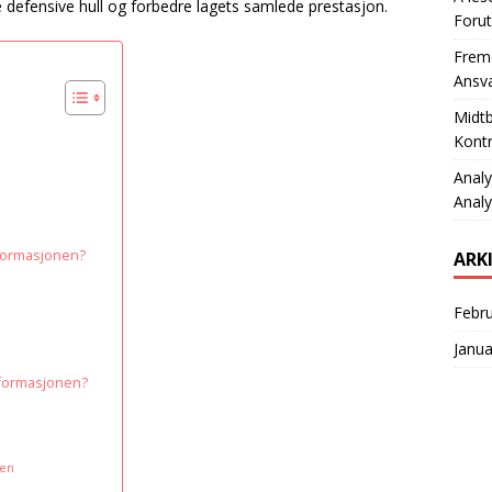
 defensive hull og forbedre lagets samlede prestasjon.
Forut
Fremo
Ansva
Midtb
Kontr
Analy
Analy
1-formasjonen?
ARK
Febr
Janua
-formasjonen?
nen