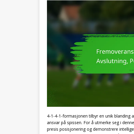
4-1-4-1-formasjonen tilbyr en unik blanding a
ansvar på spissen. For å utmerke seg i denne
presis posisjonering og demonstrere intellig