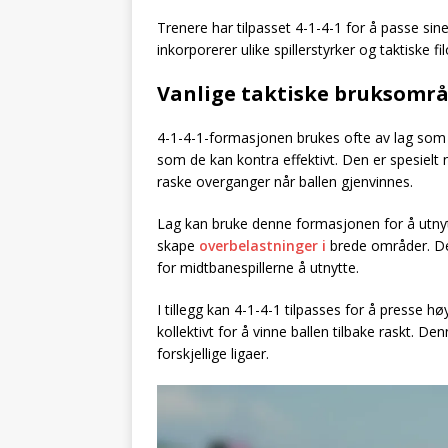
Trenere har tilpasset 4-1-4-1 for å passe sine
inkorporerer ulike spillerstyrker og taktiske fil
Vanlige taktiske bruksomr
4-1-4-1-formasjonen brukes ofte av lag som 
som de kan kontra effektivt. Den er spesielt n
raske overganger når ballen gjenvinnes.
Lag kan bruke denne formasjonen for å utny
skape
overbelastninger i
brede områder. De
for midtbanespillerne å utnytte.
I tillegg kan 4-1-4-1 tilpasses for å presse
kollektivt for å vinne ballen tilbake raskt. Den
forskjellige ligaer.