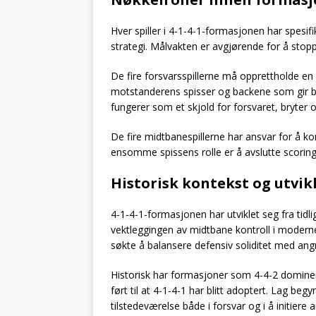
Hver spiller i 4-1-4-1-formasjonen har spesi
strategi. Målvakten er avgjørende for å stoppe
De fire forsvarsspillerne må opprettholde e
motstanderens spisser og backene som gir br
fungerer som et skjold for forsvaret, bryter o
De fire midtbanespillerne har ansvar for å ko
ensomme spissens rolle er å avslutte scoring
Historisk kontekst og utvik
4-1-4-1-formasjonen har utviklet seg fra tidl
vektleggingen av midtbane kontroll i moderne 
søkte å balansere defensiv soliditet med angr
Historisk har formasjoner som 4-4-2 dominert
ført til at 4-1-4-1 har blitt adoptert. Lag be
tilstedeværelse både i forsvar og i å initiere 