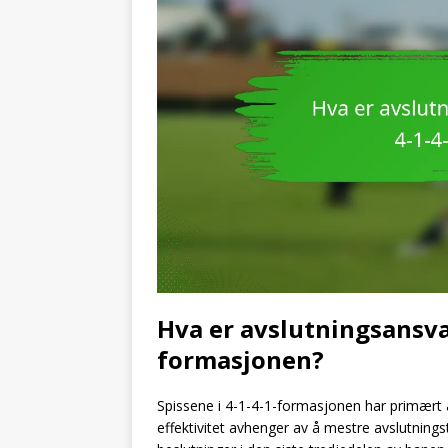
Hva er avslutningsansvare
formasjonen?
Spissene i 4-1-4-1-formasjonen har primært 
effektivitet avhenger av å mestre avslutning