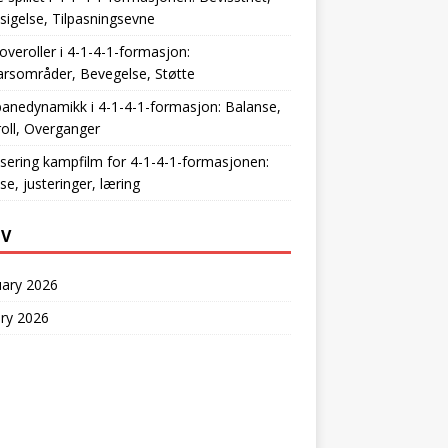
sigelse, Tilpasningsevne
veroller i 4-1-4-1-formasjon:
rsområder, Bevegelse, Støtte
anedynamikk i 4-1-4-1-formasjon: Balanse,
oll, Overganger
sering kampfilm for 4-1-4-1-formasjonen:
se, justeringer, læring
IV
uary 2026
ry 2026