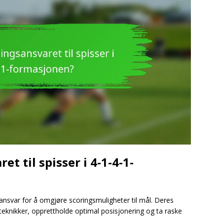
t til spisser i 4-1-4-1-
ansvar for å omgjøre scoringsmuligheter til mål. Deres
steknikker, opprettholde optimal posisjonering og ta raske