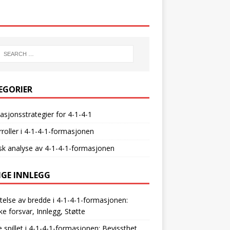
EGORIER
sjonsstrategier for 4-1-4-1
erroller i 4-1-4-1-formasjonen
sk analyse av 4-1-4-1-formasjonen
IGE INNLEGG
telse av bredde i 4-1-4-1-formasjonen:
ke forsvar, Innlegg, Støtte
e spillet i 4-1-4-1-formasjonen: Bevissthet,