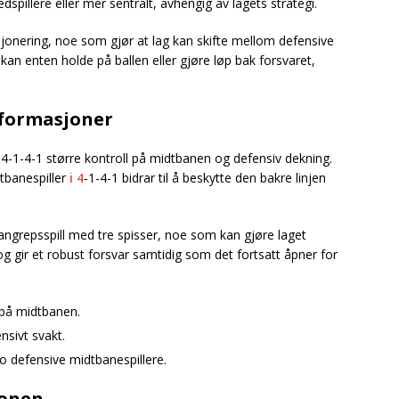
spillere eller mer sentralt, avhengig av lagets strategi.
sisjonering, noe som gjør at lag kan skifte mellom defensive
an enten holde på ballen eller gjøre løp bak forsvaret,
formasjoner
-1-4-1 større kontroll på midtbanen og defensiv dekning.
tbanespiller
i 4
-1-4-1 bidrar til å beskytte den bakre linjen
.
angrepsspill med tre spisser, noe som kan gjøre laget
og gir et robust forsvar samtidig som det fortsatt åpner for
 på midtbanen.
sivt svakt.
 defensive midtbanespillere.
jonen