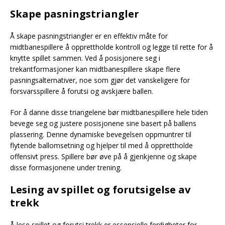
Skape pasningstriangler
Å skape pasningstriangler er en effektiv måte for
midtbanespillere å opprettholde kontroll og legge til rette for å
knytte spillet sammen. Ved å posisjonere seg i
trekantformasjoner kan midtbanespillere skape flere
pasningsalternativer, noe som gjør det vanskeligere for
forsvarsspillere å forutsi og avskjære ballen.
For å danne disse triangelene bør midtbanespillere hele tiden
bevege seg og justere posisjonene sine basert på ballens
plassering. Denne dynamiske bevegelsen oppmuntrer til
flytende ballomsetning og hjelper til med å opprettholde
offensivt press. Spillere bør øve på å gjenkjenne og skape
disse formasjonene under trening.
Lesing av spillet og forutsigelse av
trekk
Å lese spillet og forutsi trekk er essensielle ferdigheter for