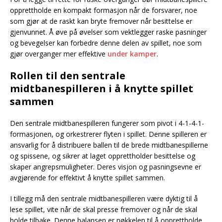
opprettholde en kompakt formasjon når de forsvarer, noe
som gjør at de raskt kan bryte fremover når besittelse er
gjenvunnet. Å øve på øvelser som vektlegger raske pasninger
og bevegelser kan forbedre denne delen av spillet, noe som
gjør overganger mer effektive
under kamper
.
Rollen til den sentrale
midtbanespilleren i å knytte spillet
sammen
Den sentrale midtbanespilleren fungerer som pivot i 4-1-4-1-
formasjonen, og orkestrerer flyten i spillet. Denne spilleren er
ansvarlig for å distribuere ballen til de brede midtbanespillerne
og spissene, og sikrer at laget opprettholder besittelse og
skaper angrepsmuligheter. Deres visjon og pasningsevne er
avgjørende for effektivt å knytte spillet sammen.
I tillegg må den sentrale midtbanespilleren være dyktig til å
lese spillet, vite når de skal presse fremover og når de skal
holde tilbake. Denne balansen er nøkkelen til å opprettholde