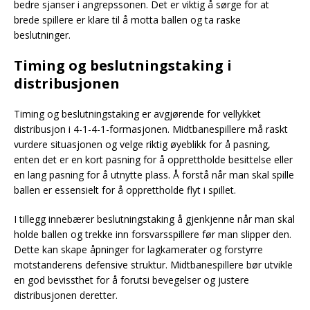
bedre sjanser i angrepssonen. Det er viktig å sørge for at
brede spillere er klare til å motta ballen og ta raske
beslutninger.
Timing og beslutningstaking i
distribusjonen
Timing og beslutningstaking er avgjørende for vellykket
distribusjon i 4-1-4-1-formasjonen. Midtbanespillere må raskt
vurdere situasjonen og velge riktig øyeblikk for å pasning,
enten det er en kort pasning for å opprettholde besittelse eller
en lang pasning for å utnytte plass. Å forstå når man skal spille
ballen er essensielt for å opprettholde flyt i spillet.
I tillegg innebærer beslutningstaking å gjenkjenne når man skal
holde ballen og trekke inn forsvarsspillere før man slipper den.
Dette kan skape åpninger for lagkamerater og forstyrre
motstanderens defensive struktur. Midtbanespillere bør utvikle
en god bevissthet for å forutsi bevegelser og justere
distribusjonen deretter.