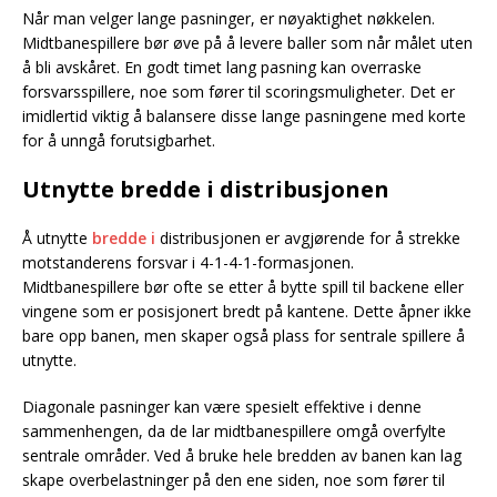
Når man velger lange pasninger, er nøyaktighet nøkkelen.
Midtbanespillere bør øve på å levere baller som når målet uten
å bli avskåret. En godt timet lang pasning kan overraske
forsvarsspillere, noe som fører til scoringsmuligheter. Det er
imidlertid viktig å balansere disse lange pasningene med korte
for å unngå forutsigbarhet.
Utnytte bredde i distribusjonen
Å utnytte
bredde i
distribusjonen er avgjørende for å strekke
motstanderens forsvar i 4-1-4-1-formasjonen.
Midtbanespillere bør ofte se etter å bytte spill til backene eller
vingene som er posisjonert bredt på kantene. Dette åpner ikke
bare opp banen, men skaper også plass for sentrale spillere å
utnytte.
Diagonale pasninger kan være spesielt effektive i denne
sammenhengen, da de lar midtbanespillere omgå overfylte
sentrale områder. Ved å bruke hele bredden av banen kan lag
skape overbelastninger på den ene siden, noe som fører til