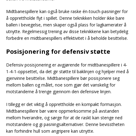
Midtbanespillere kan også bruke raske én-touch-pasninger for
å opprettholde flyt i spillet. Denne teknikken holder ikke bare
ballen i bevegelse, men skaper også plass for lagkamerater å
utnytte. Regelmessig trening av disse teknikkene kan betydelig
forbedre en midtbanespillers effektivitet i å beholde besittelse.
Posisjonering for defensiv støtte
Defensiv posisjonering er avgjørende for midtbanespillere i 4-
1-4-1-oppsettet, da det gir støtte til baklinjen og hjelper med å
gjenvinne besittelse. Midtbanespillere bør posisjonere seg
mellom ballen og målet, noe som gjør det vanskelig for
motstanderne å trenge gjennom den defensive linjen.
I tillegg er det viktig å opprettholde en kompakt formasjon.
Midtbanespillere bør være oppmerksomme på avstanden
mellom hverandre, og sørge for at de raskt kan stenge ned
motstandere og gi pasningsalternativer. Denne bevisstheten
kan forhindre hull som angripere kan utnytte.