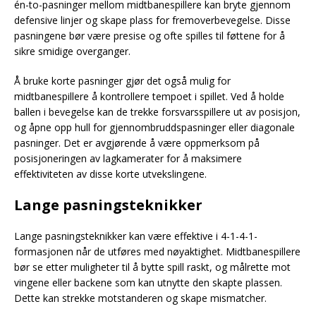
én-to-pasninger mellom midtbanespillere kan bryte gjennom
defensive linjer og skape plass for fremoverbevegelse. Disse
pasningene bør være presise og ofte spilles til føttene for å
sikre smidige overganger.
Å bruke korte pasninger gjør det også mulig for
midtbanespillere å kontrollere tempoet i spillet. Ved å holde
ballen i bevegelse kan de trekke forsvarsspillere ut av posisjon,
og åpne opp hull for gjennombruddspasninger eller diagonale
pasninger. Det er avgjørende å være oppmerksom på
posisjoneringen av lagkamerater for å maksimere
effektiviteten av disse korte utvekslingene.
Lange pasningsteknikker
Lange pasningsteknikker kan være effektive i 4-1-4-1-
formasjonen når de utføres med nøyaktighet. Midtbanespillere
bør se etter muligheter til å bytte spill raskt, og målrette mot
vingene eller backene som kan utnytte den skapte plassen.
Dette kan strekke motstanderen og skape mismatcher.