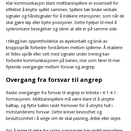
Klar kommunikasjon blant midtbanespillere er essensiell for
effektivt å knytte spillet sammen. Spillere bør bruke verbale
signaler og håndsignaler for å indikere intensjoner, som når de
skal gjøre løp eller bytte posisjoner. Dette hjelper til med å
synkronisere bevegelser og sikrer at alle er på samme side.
I tillegg kan opprettholdelse av øyekontakt og bruk av
kroppsspråk forbedre forståelsen mellom spillerne. Å etablere
et felles språk eller sett med signaler under trening kan
forbedre kommunikasjonen på banen, noe som fører til mer
flytende overganger mellom forsvar og angrep.
Overgang fra forsvar til angrep
Raske overganger fra forsvar til angrep er kritiske i 4-1-4-1-
formasjonen. Midtbanespillere må være klare til å utnytte
balltap, og flytte ballen raskt fremover for å utnytte hull i
motstanderens forsvar. Dette krever bevissthet og
besluttsomhet i å velge om de skal pasning, drible eller skyte.
For å legge til rette for raske overganger bør midtbanespillere