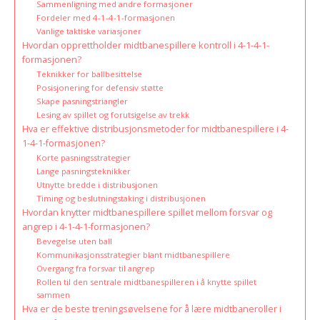
Sammenligning med andre formasjoner
Fordeler med 4-1-4-1-formasjonen
Vanlige taktiske variasjoner
Hvordan opprettholder midtbanespillere kontroll i 4-1-4-1-
formasjonen?
Teknikker for ballbesittelse
Posisjonering for defensiv støtte
Skape pasningstriangler
Lesing av spillet og forutsigelse av trekk
Hva er effektive distribusjonsmetoder for midtbanespillere i 4-
1-4-1-formasjonen?
Korte pasningsstrategier
Lange pasningsteknikker
Utnytte bredde i distribusjonen
Timing og beslutningstaking i distribusjonen
Hvordan knytter midtbanespillere spillet mellom forsvar og
angrep i 4-1-4-1-formasjonen?
Bevegelse uten ball
Kommunikasjonsstrategier blant midtbanespillere
Overgang fra forsvar til angrep
Rollen til den sentrale midtbanespilleren i å knytte spillet
sammen
Hva er de beste treningsøvelsene for å lære midtbaneroller i