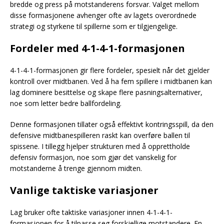
bredde og press på motstanderens forsvar. Valget mellom
disse formasjonene avhenger ofte av lagets overordnede
strategi og styrkene til spillerne som er tilgjengelige.
Fordeler med 4-1-4-1-formasjonen
4-1-4-1-formasjonen gir flere fordeler, spesielt når det gjelder
kontroll over midtbanen. Ved å ha fem spillere i midtbanen kan
lag dominere besittelse og skape flere pasningsalternativer,
noe som letter bedre ballfordeling.
Denne formasjonen tillater også effektivt kontringsspill, da den
defensive midtbanespilleren raskt kan overføre ballen til
spissene. I tillegg hjelper strukturen med å opprettholde
defensiv formasjon, noe som gjør det vanskelig for
motstanderne å trenge gjennom midten.
Vanlige taktiske variasjoner
Lag bruker ofte taktiske variasjoner innen 4-1-4-1-
formasjonen for å tilpasse seg forskjellige motstandere. En